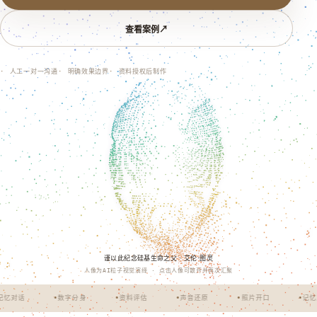
查看案例
↗
人工一对一沟通
明确效果边界
资料授权后制作
谨以此纪念硅基生命之父 · 艾伦·图灵
人像为AI粒子视觉演绎 · 点击人像可散开并再次汇聚
忆对话
数字分身
资料评估
声音还原
照片开口
记忆对